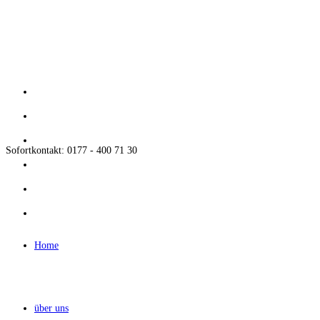
Zum
Inhalt
springen
Sofortkontakt: 0177 - 400 71 30
Home
über uns